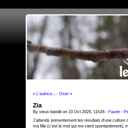
« L'autrice...
-
Oser »
Zia
By vieux bandit on 10 Oct 2025, 11h26 -
Faune
-
Pe
J'attends présentement les résultats d'une culture 
ma fille (c'est le mot qui me vient spontanément), 