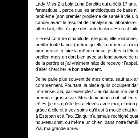
Lady Miss Zia Lola Luna Bandita qui a déjà 17 ans.
fantastique... parce que les antibiotiques de base n'
problème (son premier problème de santé à vie!), on
cancer avant le résultat de l'analyse au laboratoire
attendant, elle n'a que des anti-douleur. Elle est fai
Elle est comme d'habitude, elle joue, elle ronronne, 
oreiller toute la nuit (même qu'elle commence à in
amoureuse, à faire la même chose; je dors la tête 
oreiller, mais on dort bien avec un fond sonore de 
de la perdre et j'ai vraiment hâte de recevoir l'appe
d'aller chercher le bon traitement.
Je ne parle plus souvent de mes chats, sauf aux a
comprennent. Pourtant, la place qu'ils occupent d
Immense. Zia, par exemple? J'ai Zia dans ma vie 
première grossesse. Mes deux bébés ont fait leurs 
côtés (je dis qu'elle les a élevés avec moi, et mon p
grâce à elle et à ses soins qu'il est à moitié chat l
à Esteban et à Tao. Zia qui n'a jamais rechigné quand
nouveau chat, ou même un chien, dans notre famill
Zia, ma grande amie.